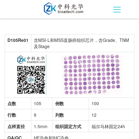
D105Re01
含MSI-L和MSS直肠癌组织芯片，含Grade、TNM
及Stage
点数
105
例数
100
行数
9
列数
12
点样直径
1.5mm
组织固定方式
福尔马林固定24h
QA/QC
HE染色和IHC染色