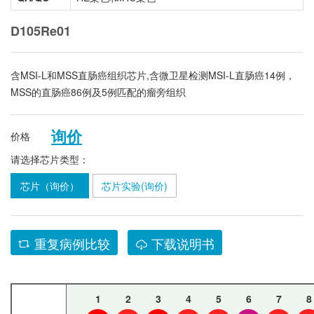
D105Re01
含MSI-L和MSS直肠癌组织芯片,含微卫星检测MSI-L直肠癌14例，
MSS的直肠癌86例及5例匹配的瘤旁组织
询价
价格
请选择芯片类型：
芯片（询价）
芯片实验(询价)
重复病例比较
下载说明书
1
2
3
4
5
6
7
8