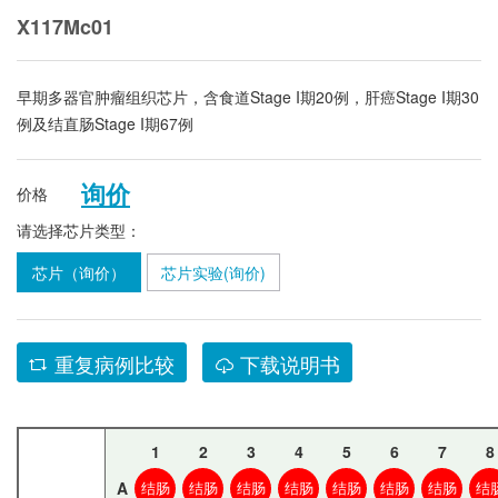
X117Mc01
早期多器官肿瘤组织芯片，含食道Stage I期20例，肝癌Stage I期30
例及结直肠Stage I期67例
询价
价格
请选择芯片类型：
芯片（询价）
芯片实验(询价)
重复病例比较
下载说明书
1
2
3
4
5
6
7
8
A
结肠
结肠
结肠
结肠
结肠
结肠
结肠
结