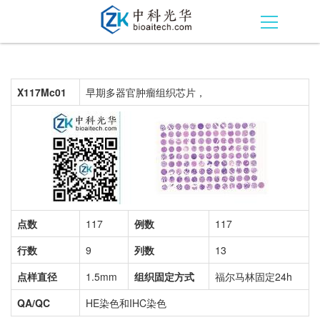
X117Mc01
早期多器官肿瘤组织芯片，
点数
117
例数
117
行数
9
列数
13
点样直径
1.5mm
组织固定方式
福尔马林固定24h
QA/QC
HE染色和IHC染色