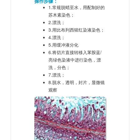
操作步骤：
1.常规脱蜡至水，用配制好的
苏木素染色；
2.漂洗；
3.用比布列西猩红染液染色；
4.漂洗；
5.用缓冲液分化
6.将切片直接转移入苯胺蓝/
亮绿色染液中进行染色，漂
洗，分色；
7.漂洗；
8.脱水，透明，封片，显微镜
观察