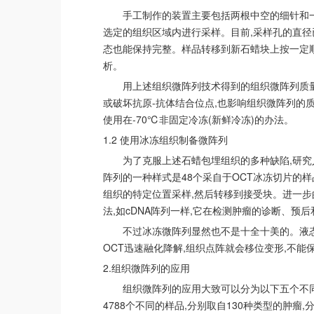
手工制作的装置主要包括两根中空的细针和
选定的组织区域内进行采样。目前,采样孔的直径已
态也能保持完整。样品转移到新石蜡块上按一定顺
析。
用上述组织微阵列技术得到的组织微阵列质量
或破坏抗原-抗体结合位点,也影响组织微阵列的
使用在-70℃非固定冷冻(新鲜冷冻)的办法。
1.2 使用冰冻组织制备微阵列
为了克服上述石蜡包埋组织的多种缺陷,研究人员用一种
阵列的一种样式是48个采自于OCT冰冻切片的样
组织的特定位置采样,然后转移到接受块。进一
法,如cDNA阵列一样,它在检测肿瘤的诊断、预
不过冰冻微阵列显然也不是十全十美的。液态
OCT迅速融化降解,组织点阵就会移位变形,不能
2.组织微阵列的应用
组织微阵列的应用大致可以分为以下五个不同的
4788个不同的样品,分别取自130种类型的肿瘤