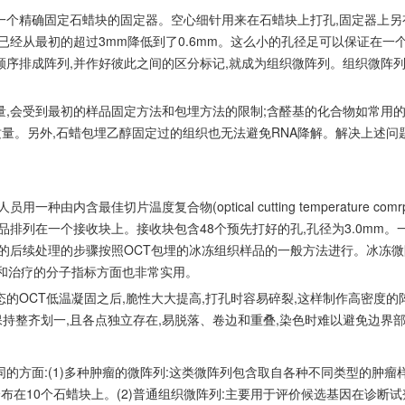
一个精确固定石蜡块的固定器。空心细针用来在石蜡块上打孔,固定器上另
经从最初的超过3mm降低到了0.6mm。这么小的孔径足可以保证在一个
序排成阵列,并作好彼此之间的区分标记,就成为组织微阵列。组织微阵列
,会受到最初的样品固定方法和包埋方法的限制;含醛基的化合物如常用的
质量。另外,石蜡包埋乙醇固定过的组织也无法避免RNA降解。解决上述
由内含最佳切片温度复合物(optical cutting temperature co
品排列在一个接收块上。接收块包含48个预先打好的孔,孔径为3.0mm
步的后续处理的步骤按照OCT包埋的冰冻组织样品的一般方法进行。冰冻
后和治疗的分子指标方面也非常实用。
的OCT低温凝固之后,脆性大大提高,打孔时容易碎裂,这样制作高密度的
保持整齐划一,且各点独立存在,易脱落、卷边和重叠,染色时难以避免边界
方面:(1)多种肿瘤的微阵列:这类微阵列包含取自各种不同类型的肿瘤样品
,分布在10个石蜡块上。(2)普通组织微阵列:主要用于评价候选基因在诊断