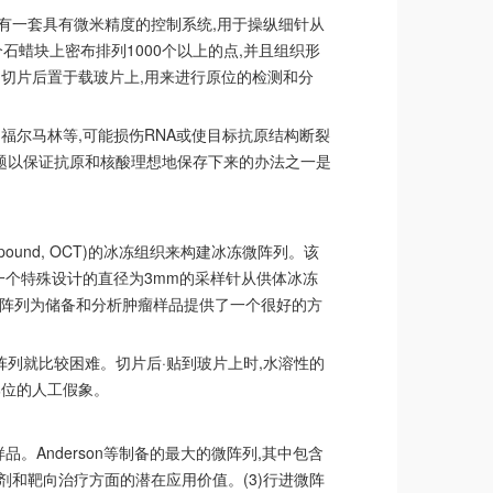
有一套具有微米精度的控制系统,用于操纵细针从
石蜡块上密布排列1000个以上的点,并且组织形
切片后置于载玻片上,用来进行原位的检测和分
福尔马林等,可能损伤RNA或使目标抗原结构断裂
问题以保证抗原和核酸理想地保存下来的办法之一是
mrpound, OCT)的冰冻组织来构建冰冻微阵列。该
。一个特殊设计的直径为3mm的采样针从供体冰冻
微阵列为储备和分析肿瘤样品提供了一个很好的方
阵列就比较困难。切片后·贴到玻片上时,水溶性的
部位的人工假象。
。Anderson等制备的最大的微阵列,其中包含
试剂和靶向治疗方面的潜在应用价值。(3)行进微阵