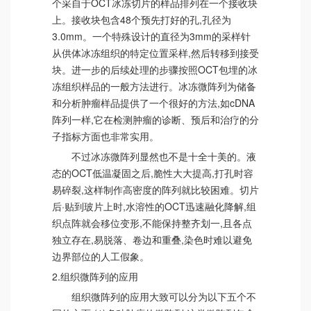
个采自于OCT冰冻切片的样品排列在一个接收块
上。接收块包含48个预先打好的孔,孔径为
3.0mm。一个特殊设计的直径为3mm的采样针
从供体冰冻组织的特定位置采样,然后转移到接受
块。进一步的后续处理的步骤按照OCT包埋的冰
冻组织样品的一般方法进行。冰冻微阵列为储备
和分析肿瘤样品提供了一个很好的方法,如cDNA
阵列一样,它在检测肿瘤的诊断、预后和治疗的分
子指标方面也非常实用。
不过冰冻微阵列显然也不是十全十美的。液
态的OCT低温凝固之后,脆性大大提高,打孔时容
易碎裂,这样制作高密度的阵列就比较困难。切片
后·贴到玻片上时,水溶性的OCT迅速融化降解,组
织点阵就会移位变形,不能保持整齐划一,且各点
独立存在,易脱落、卷边和重叠,染色时难以避免
边界部位的人工假象。
2.组织微阵列的应用
组织微阵列的应用大致可以分为以下五个不