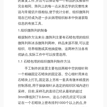
的重复工作,并且可以保证每一个样品的实验条件
完全相同。阵列上的每一点从形态学的完整性来
说与常规切片很相似,便于统计分析。组织微阵列
现在已经成为进一步从病理组织标本中快速获取
信息的有效工具。
1.组织微阵列的制备
根据制作方法来分,微阵列主要有石蜡包埋的组织
微阵列和冰冻微阵列两种。样品来源不限,可以是
组织、培养细胞或其他抽提物。这两种方法各有
优缺点,实际工作中可以按需选用。
1.1 石蜡包埋的组织微阵列制作方法
手工制作的装置主要包括两根中空的细针和
一个精确固定石蜡块的固定器。空心细针用来在
石蜡块上打孔,固定器上另有一套具有微米精度的
控制系统,用于操纵细针从选定的组织区域内进行
采样。目前,采样孔的直径已经从最初的超过
3mm降低到了0.6mm。这么小的孔径足可以保
证在一个石蜡块上密布排列1000个以上的点,并