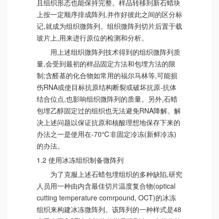
且组织形态也能保持完整。样品转移到新石蜡块
上按一定顺序排成阵列,并作好彼此之间的区分标
记,就成为组织微阵列。组织微阵列切片后置于载
玻片上,用来进行原位的检测和分析。
用上述组织微阵列技术得到的组织微阵列质
量,会受到最初的样品固定方法和包埋方法的限
制;含醛基的化合物如常用的福尔马林等,可能损
伤RNA或使目标抗原结构断裂或破坏抗原-抗体
结合位点,也影响组织微阵列的质量。另外,石蜡
包埋乙醇固定过的组织也无法避免RNA降解。解
决上述问题以保证抗原和核酸理想地保存下来的
办法之一是使用在-70℃非固定冷冻(新鲜冷冻)
的办法。
1.2 使用冰冻组织制备微阵列
为了克服上述石蜡包埋组织的多种缺陷,研究
人员用一种由内含最佳切片温度复合物(optical
cutting temperature comrpound, OCT)的冰冻
组织来构建冰冻微阵列。该阵列的一种样式是48