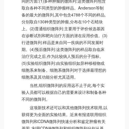
同的方面:(1)多种肿瘤的微阵列:这类微阵列包含
取自各种不同类型的肿瘤样品。Anderson等制
备的最大的微阵列,其中包含4788个不同的样品,
分别取自130种类型的肿瘤,分布在10个石蜡块
上。(2)普通组织微阵列:主要用于评价候选基因
在诊断试剂和靶向治疗方面的潜在应用价值。(3)
行进微阵列:样品是来自同一疾病的不同发展时
期。(4)预后微阵列:这类微阵列的样品取自临床
治疗完成之后,作为比较病人预后的分子指标。
(5)实验组织微阵列:由实验组织如异种移植物或
细胞系来制备。细胞系微阵列对于选择最理想的
细胞系及其功能分析尤其适用。
当然,组织微阵列的应用远不止于此,每个实
验人员都可以根据自己的需要来设计和制备各种
不同的微阵列。
这项新技术还可以和其他微阵列技术联用,以
获得更为全面的实验结果。近来有报道联用组织
微阵列和CDNA微阵列快速分析和鉴定肿瘤有关
基因 ;利用CDNA微阵列和组织微阵列分别从基