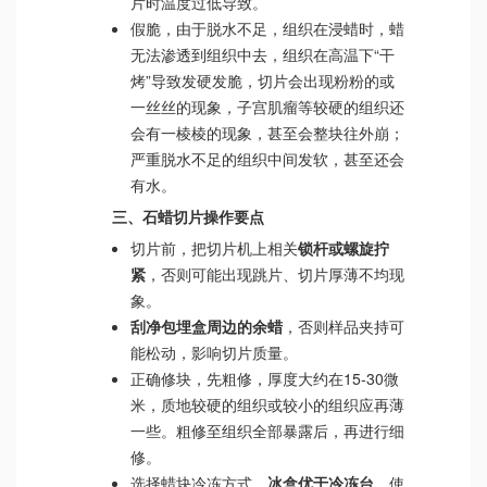
片时温度过低导致。
假脆，由于脱水不足，组织在浸蜡时，蜡
无法渗透到组织中去，组织在高温下“干
烤”导致发硬发脆，切片会出现粉粉的或
一丝丝的现象，子宫肌瘤等较硬的组织还
会有一棱棱的现象，甚至会整块往外崩；
严重脱水不足的组织中间发软，甚至还会
有水。
三、石蜡切片操作要点
切片前，把切片机上相关
锁杆或螺旋拧
紧
，否则可能出现跳片、切片厚薄不均现
象。
刮净包埋盒周边的余蜡
，否则样品夹持可
能松动，影响切片质量。
正确修块，先粗修，厚度大约在15-30微
米，质地较硬的组织或较小的组织应再薄
一些。粗修至组织全部暴露后，再进行细
修。
选择蜡块冷冻方式，
冰盒优于冷冻台
。使