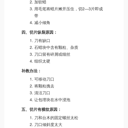
加软蜡
用毛笔将蜡片摊开压住，切2—3片即成
带
减小倾角
四、切片纵裂原因：
刀有缺口
石蜡块中含有颗粒、杂质
刀口留有碎屑或细丝
组织太硬
补救办法：
可移动刀口
将颗粒拽去
清洁刀口
让包埋块在水中浸泡
五、切片有横纹原因：
刀和台木的固定螺丝太松
刀口倾斜度太大