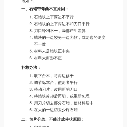
送如下。
一、石蜡带弯曲不直原因：
石蜡块上下两边不平行
石蜡块的上下两边不和刀口平行
刀口锋利不一，局部产生差异
蜡块的一边较另一边为软，或两边的硬度
不一致
材料未居蜡块正中央
材料大而形不正
补救办法：
取下台木，将两边修干
调节标本台，使两者平行
移动刀片，改用新的刀口
待蜡块冷却后再切，或重新包埋
用刀片切去部分石蜡，使材料居中
在大的一边切去少许石蜡
二、切片分离、不能连成带状原因：