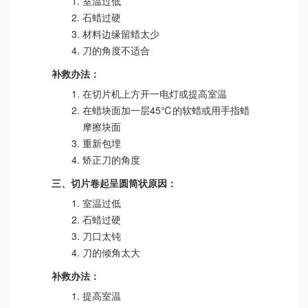
室温过低
石蜡过硬
材料边缘留蜡太少
刀的角度不适合
补救办法：
在切片机上方开一电灯或提高室温
在蜡块面加一层45℃的软蜡或用手指蜡
摩擦块面
重新包埋
矫正刀的角度
三、切片卷起呈圆筒状原因：
室温过低
石蜡过硬
刀口太钝
刀的倾角太大
补救办法：
提高室温