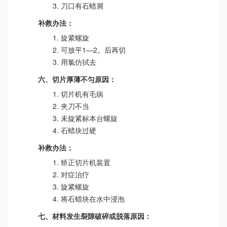
刀口有石蜡屑
补救办法：
旋紧螺旋
可放平1—2。后再切
用氯仿拭去
六、切片厚薄不匀原因：
切片机有毛病
夹刀不当
未旋紧标本台螺旋
石蜡块过硬
补救办法：
矫正切片机装置
对症治疗
旋紧螺旋
将石蜡块在水中浸泡
七、材料发生裂隙破碎或脱落原因：