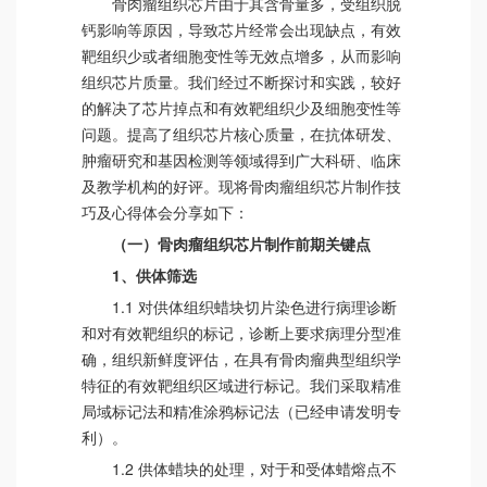
骨肉瘤组织芯片由于其含骨量多，受组织脱
钙影响等原因，导致芯片经常会出现缺点，有效
靶组织少或者细胞变性等无效点增多，从而影响
组织芯片质量。我们经过不断探讨和实践，较好
的解决了芯片掉点和有效靶组织少及细胞变性等
问题。提高了组织芯片核心质量，在抗体研发、
肿瘤研究和基因检测等领域得到广大科研、临床
及教学机构的好评。现将骨肉瘤组织芯片制作技
巧及心得体会分享如下：
（一）骨肉瘤组织芯片制作前期关键点
1、供体筛选
1.1 对供体组织蜡块切片染色进行病理诊断
和对有效靶组织的标记，诊断上要求病理分型准
确，组织新鲜度评估，在具有骨肉瘤典型组织学
特征的有效靶组织区域进行标记。我们采取精准
局域标记法和精准涂鸦标记法（已经申请发明专
利）。
1.2 供体蜡块的处理，对于和受体蜡熔点不