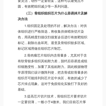
要灵活，动作一定要轻柔，这样可以避免点不
圆，有效靶组织减少等一系列问题。
（三）骨组织组织芯片为什么容易掉片及解
决办法
1.组织固定及处理的不好，解决办法：对供
体组织进行严格筛选，将收集供体蜡块切片染
色，用高精度扫描仪扫描复诊后进行有效靶组织
标记，剔除出血坏死、退变及骨组织较多区域。
标记区域用做在组织芯片制芯。
2.骨肉瘤芯片组织内含骨量多，尤其对于含
有软骨较多组织其粘附力差，脱钙后容易造成组
织细胞变性，加重了其低粘附力。因此根据物理
学原理我们设计微阵列使，把含骨或软骨量多的
组织尽可能排列到芯片近中央区，有效的减少了
芯片掉点现象。这对于免疫组化实验打下良好的
基础。
3.提高芯片切片技术，骨组织芯片要求切片
一定要切薄，一般小于4微米。我们目前芯片厚