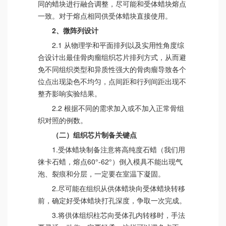
同的蜡块进行融合调整，尽可能和受体蜡块熔点
一致。对于熔点相同供受体蜡块直接使用。
2、微阵列设计
2.1 从物理学和平面排列以及实用性角度综
合设计出最佳骨肉瘤组织芯片排列方式，从而避
免不同组织类型和异质性强大的骨肉瘤导致各个
位点出现染色不均匀，点间距和行列间距出现不
整齐影响实验结果。
2.2 根据不同的需求加入或不加入正常骨组
织对照的例数。
（二）组织芯片制备关键点
1.受体蜡块制备注意将高纯度石蜡（我们用
徕卡石蜡，熔点60°-62°）倒入模具不能出现气
泡、裂痕和分层，一定要在室温下凝固。
2.尽可能在组织从供体蜡块向受体蜡块转移
前，确定好受体蜡块打孔深度，争取一次完成。
3.将供体组织柱芯向受体孔内转移时，手法