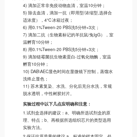
4) 滴加正常非免疫动物血清，室温10分钟；
5) 除去血清，滴加一抗（即用型/浓缩型,选择合
适浓度），4℃冰箱过夜；
6) 用0.1%Tween-20 PBS洗5分钟×3次；
7) 滴加二抗（生物素标记的羊抗鼠/兔IgG），室
温孵育10分钟；
8) 用0.1%Tween-20 PBS洗5分钟×3次；
9) 滴加链霉菌抗生物素蛋白-过氧化物酶，室温
孵育10分钟；
10) DAB\AEC显色时间在显微镜下控制，蒸馏水
洗终止显色；
11) 苏木素复染、水洗、分化后充分水洗，常规
脱水透明，中性树胶封片。
实验过程中以下几点应明确和注意：
1.试剂盒选择的建议：a、明确所选试剂盒的原
理、特点；b、再根据所选组织芯片的类型选用
实验方法。
2.保证抗原质量的建议 a、标准的样本固定、处