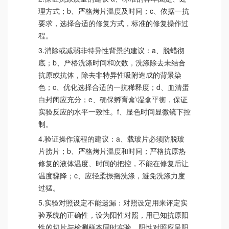
理方式；b、严格烤片温度及时间；c、依据一抗
要求，选择合适的修复方式，标准的修复操作过
程。
3.消除或减弱非特异性背景的建议：a、脱蜡彻
底；b、严格洗涤时间和次数，洗涤除去未结合
抗原或抗体，除去非特异性吸附造成的背景染
色；c、优化选择合适的一抗稀释度；d、血清蛋
白封闭应充分；e、确保孵育盒\湿盒平衡，保证
实验反应的水平一致性。f、显色时间显微镜下控
制。
4.验证操作流程的建议：a、载玻片必须防脱玻
片捞片；b、严格烤片温度和时间；严格抗原热
修复的液体温度、时间的把控，不能在修复后让
温度骤降；c、应轻柔振摇洗涤，避免洗涤力度
过猛。
5.实验对照设定不能遗漏：对照设定用来评定实
验系统的正确性，设为阳性对照，用已知抗原阳
性的切片与检测样本同时实验，阳性对照应呈阳