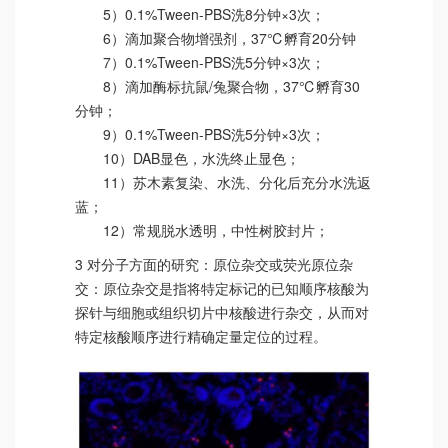
5）0.1%Tween-PBS洗8分钟×3次；
6）滴加聚合物增强剂，37℃孵育20分钟
7）0.1%Tween-PBS洗5分钟×3次；
8）滴加酶标抗鼠/兔聚合物，37℃孵育30
分钟；
9）0.1%Tween-PBS洗5分钟×3次；
10）DAB显色，水洗终止显色；
11）苏木素复染、水洗、分化后充分水洗返
蓝；
12）常规脱水透明，中性树胶封片；
3 对分子方面的研究：原位杂交或荧光原位杂
交：原位杂交是指将特定标记的已知顺序核酸为
探针与细胞或组织切片中核酸进行杂交，从而对
特定核酸顺序进行精确定量定位的过程。