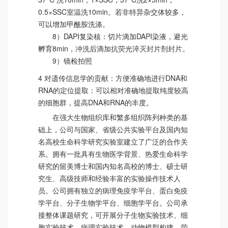
0.5×SSC室温洗10min。若非特异杂交体较多，
可以增加甲酰胺洗涤。
8）DAPI复染核：切片滴加DAPI染液，避光
孵育8min，冲洗后滴加抗荧光淬灭封片剂封片。
9）镜检拍照
4 对遗传信息学的贡献：方便准确地进行DNA和
RNA的定位提取：可以相对准确地提取纯度较高
的细胞群，提高DNA和RNA的丰度。
在强大生物组织库和繁多组织阵列种类的基
础上，公司与国家、省级公共实验平台及国内知
名高校生命科学研究实验室建立了广泛的合作关
系。拥有一批具有生物医学背景、热爱生命科学
研究的留美博士和国内知名高校的博士、硕士研
究生、高级技师和经验丰富的实验操作技术人
员。公司拥有独立的病理免疫学平台、蛋白免疫
学平台、分子生物学平台、细胞学平台。公司承
接整体课题研究，可开展分子生物实验技术、细
胞实验技术、病理实验技术、动物模型构建、荧