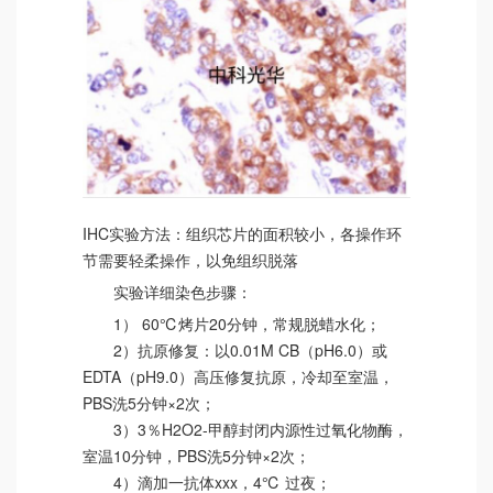
IHC实验方法：组织芯片的面积较小，各操作环
节需要轻柔操作，以免组织脱落
实验详细染色步骤：
1） 60℃烤片20分钟，常规脱蜡水化；
2）抗原修复：以0.01M CB（pH6.0）或
EDTA（pH9.0）高压修复抗原，冷却至室温，
PBS洗5分钟×2次；
3）3％H2O2-甲醇封闭内源性过氧化物酶，
室温10分钟，PBS洗5分钟×2次；
4）滴加一抗体xxx，4℃ 过夜；