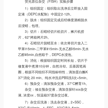
荧光原位杂交（FISH）实验步骤
1）组织固定：组织取出洗净后立即放入固
定液（DEPC水配制）中固定2-12h。
2）脱水：组织固定完成后经梯度酒精脱水
后浸蜡，包埋。
3）切片：石蜡经切片机切片，摊片机捞
片，62°烤箱烤片2h。
4）石蜡切片脱蜡至水：依次将切片放入二
甲苯Ⅰ15min-二甲苯Ⅱ15min-无水乙醇Ⅰ5min-无水
乙醇Ⅱ5min,自然晾干，DEPC水浸泡。
5）消化：根据组织固定时间长短，切片于
修复液中煮沸10分钟，自然冷却。后基因笔画
圈，根据不同组织不同指标特性，滴加蛋白酶K
37°消化 20 min。纯水冲洗后PBS洗3次×5min。
6）预杂交：滴加预杂交液，37°C孵育1h。
杂交：倾去预杂交液，滴加含探针xxx杂交
液, 浓度xx，恒温箱37度杂交过夜。
7）杂交后洗涤：洗去杂交液，2×SSC，
37°C 洗10min，1×SSC，37°C洗2×5min，