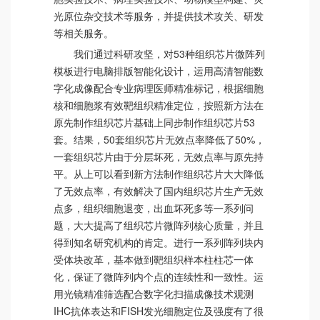
光原位杂交技术等服务，并提供技术攻关、研发
等相关服务。
我们通过科研攻坚，对53种组织芯片微阵列
模板进行电脑排版智能化设计，运用高清智能数
字化成像配合专业病理医师精准标记，根据细胞
核和细胞浆有效靶组织精准定位，按照新方法在
原先制作组织芯片基础上同步制作组织芯片53
套。结果，50套组织芯片无效点率降低了50%，
一套组织芯片由于分层坏死，无效点率与原先持
平。从上可以看到新方法制作组织芯片大大降低
了无效点率，有效解决了国内组织芯片生产无效
点多，组织细胞退变，出血坏死多等一系列问
题，大大提高了组织芯片微阵列核心质量，并且
得到知名研究机构的肯定。进行一系列阵列块内
受体块改革，基本做到靶组织样本柱柱芯一体
化，保证了微阵列内个点的连续性和一致性。运
用光镜精准筛选配合数字化扫描成像技术观测
IHC抗体表达和FISH发光细胞定位及强度有了很