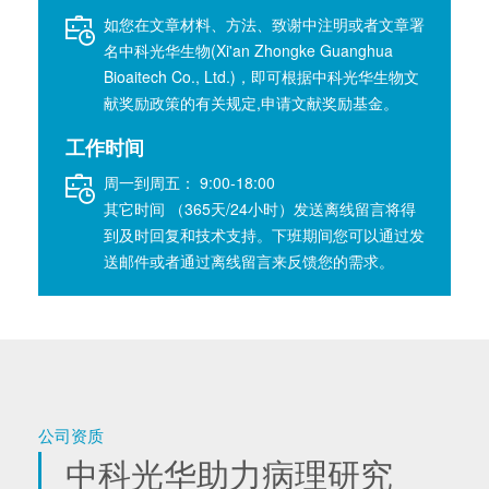
如您在文章材料、方法、致谢中注明或者文章署
名中科光华生物(Xi'an Zhongke Guanghua
Bioaitech Co., Ltd.)，即可根据中科光华生物文
献奖励政策的有关规定,申请文献奖励基金。
工作时间
周一到周五： 9:00-18:00
其它时间 （365天/24小时）发送离线留言将得
到及时回复和技术支持。下班期间您可以通过发
送邮件或者通过离线留言来反馈您的需求。
公司资质
中科光华助力病理研究