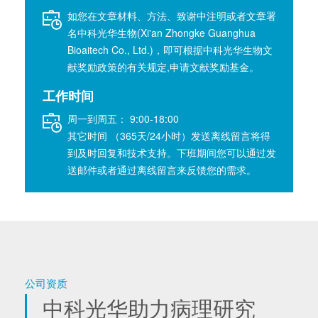
如您在文章材料、方法、致谢中注明或者文章署
名中科光华生物(Xi'an Zhongke Guanghua
Bioaitech Co., Ltd.)，即可根据中科光华生物文
献奖励政策的有关规定,申请文献奖励基金。
工作时间
周一到周五： 9:00-18:00
其它时间 （365天/24小时）发送离线留言将得
到及时回复和技术支持。下班期间您可以通过发
送邮件或者通过离线留言来反馈您的需求。
公司资质
中科光华助力病理研究