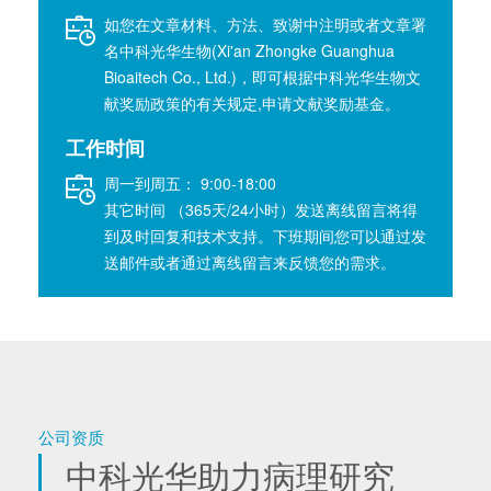
如您在文章材料、方法、致谢中注明或者文章署
名中科光华生物(Xi'an Zhongke Guanghua
Bioaitech Co., Ltd.)，即可根据中科光华生物文
献奖励政策的有关规定,申请文献奖励基金。
工作时间
周一到周五： 9:00-18:00
其它时间 （365天/24小时）发送离线留言将得
到及时回复和技术支持。下班期间您可以通过发
送邮件或者通过离线留言来反馈您的需求。
公司资质
中科光华助力病理研究