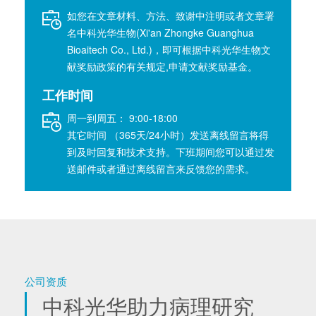
如您在文章材料、方法、致谢中注明或者文章署
名中科光华生物(Xi'an Zhongke Guanghua
Bioaitech Co., Ltd.)，即可根据中科光华生物文
献奖励政策的有关规定,申请文献奖励基金。
工作时间
周一到周五： 9:00-18:00
其它时间 （365天/24小时）发送离线留言将得
到及时回复和技术支持。下班期间您可以通过发
送邮件或者通过离线留言来反馈您的需求。
公司资质
中科光华助力病理研究