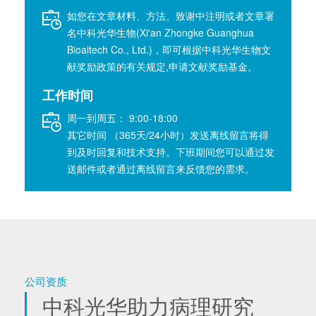
如您在文章材料、方法、致谢中注明或者文章署
名中科光华生物(Xi'an Zhongke Guanghua
Bioaitech Co., Ltd.)，即可根据中科光华生物文
献奖励政策的有关规定,申请文献奖励基金。
工作时间
周一到周五： 9:00-18:00
其它时间 （365天/24小时）发送离线留言将得
到及时回复和技术支持。下班期间您可以通过发
送邮件或者通过离线留言来反馈您的需求。
公司资质
中科光华助力病理研究