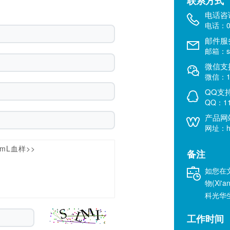
联系方式
电话咨
电话：02
邮件服
邮箱：sal
微信支
微信：18
QQ支
QQ：11
产品网
网址：htt
备注
如您在
物(Xi'a
科光华
工作时间