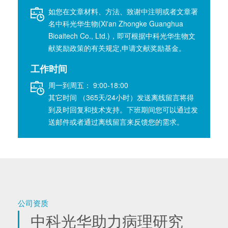
如您在文章材料、方法、致谢中注明或者文章署
名中科光华生物(Xi'an Zhongke Guanghua
Bioaitech Co., Ltd.)，即可根据中科光华生物文
献奖励政策的有关规定,申请文献奖励基金。
工作时间
周一到周五： 9:00-18:00
其它时间 （365天/24小时）发送离线留言将得
到及时回复和技术支持。下班期间您可以通过发
送邮件或者通过离线留言来反馈您的需求。
公司资质
中科光华助力病理研究