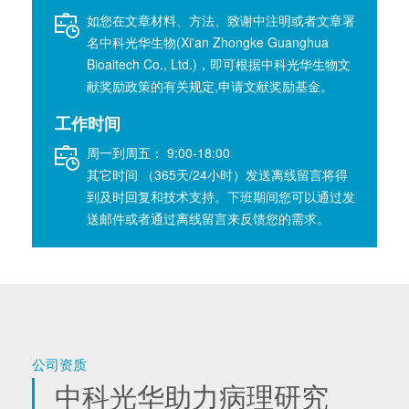
如您在文章材料、方法、致谢中注明或者文章署
名中科光华生物(Xi'an Zhongke Guanghua
Bioaitech Co., Ltd.)，即可根据中科光华生物文
献奖励政策的有关规定,申请文献奖励基金。
工作时间
周一到周五： 9:00-18:00
其它时间 （365天/24小时）发送离线留言将得
到及时回复和技术支持。下班期间您可以通过发
送邮件或者通过离线留言来反馈您的需求。
公司资质
中科光华助力病理研究