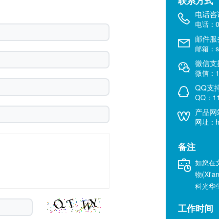
联系方式
电话咨
电话：02
邮件服
邮箱：sal
微信支
微信：18
QQ支
QQ：11
产品网
网址：htt
备注
如您在
物(Xi'a
科光华
工作时间