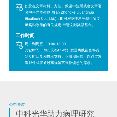
如您在文章材料、方法、致谢中注明或者文章署
名中科光华生物(Xi'an Zhongke Guanghua
Bioaitech Co., Ltd.)，即可根据中科光华生物文
献奖励政策的有关规定,申请文献奖励基金。
工作时间
周一到周五： 9:00-18:00
其它时间 （365天/24小时）发送离线留言将得
到及时回复和技术支持。下班期间您可以通过发
送邮件或者通过离线留言来反馈您的需求。
公司资质
中科光华助力病理研究