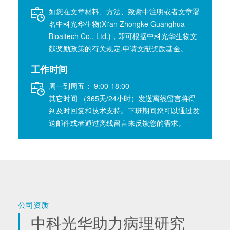
如您在文章材料、方法、致谢中注明或者文章署
名中科光华生物(Xi'an Zhongke Guanghua
Bioaitech Co., Ltd.)，即可根据中科光华生物文
献奖励政策的有关规定,申请文献奖励基金。
工作时间
周一到周五： 9:00-18:00
其它时间 （365天/24小时）发送离线留言将得
到及时回复和技术支持。下班期间您可以通过发
送邮件或者通过离线留言来反馈您的需求。
公司资质
中科光华助力病理研究