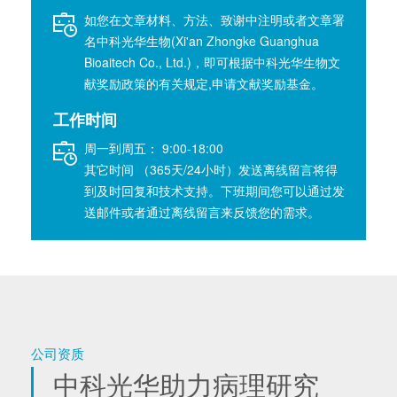
如您在文章材料、方法、致谢中注明或者文章署
名中科光华生物(Xi'an Zhongke Guanghua
Bioaitech Co., Ltd.)，即可根据中科光华生物文
献奖励政策的有关规定,申请文献奖励基金。
工作时间
周一到周五： 9:00-18:00
其它时间 （365天/24小时）发送离线留言将得
到及时回复和技术支持。下班期间您可以通过发
送邮件或者通过离线留言来反馈您的需求。
公司资质
中科光华助力病理研究