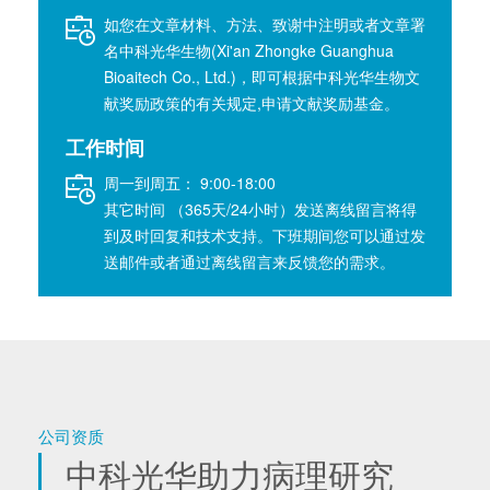
如您在文章材料、方法、致谢中注明或者文章署
名中科光华生物(Xi'an Zhongke Guanghua
Bioaitech Co., Ltd.)，即可根据中科光华生物文
献奖励政策的有关规定,申请文献奖励基金。
工作时间
周一到周五： 9:00-18:00
其它时间 （365天/24小时）发送离线留言将得
到及时回复和技术支持。下班期间您可以通过发
送邮件或者通过离线留言来反馈您的需求。
公司资质
中科光华助力病理研究