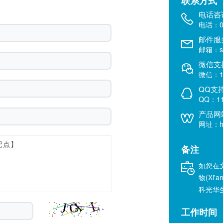
联系方式
电话咨
电话：02
邮件服
邮箱：sal
微信支
微信：18
QQ支
QQ：11
产品网
网址：htt
备注
如您在
物(Xi'a
科光华
工作时间