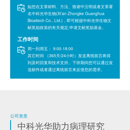
如您在文章材料、方法、致谢中注明或者文章署
名中科光华生物(Xi'an Zhongke Guanghua
Bioaitech Co., Ltd.)，即可根据中科光华生物文
献奖励政策的有关规定,申请文献奖励基金。
工作时间
周一到周五： 9:00-18:00
其它时间 （365天/24小时）发送离线留言将得
到及时回复和技术支持。下班期间您可以通过发
送邮件或者通过离线留言来反馈您的需求。
公司资质
中科光华助力病理研究