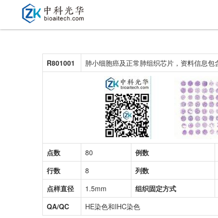
R801001
肺小细胞癌及正常肺组织芯片，资料信息包含TN
点数
80
例数
行数
8
列数
点样直径
1.5mm
组织固定方式
QA/QC
HE染色和IHC染色