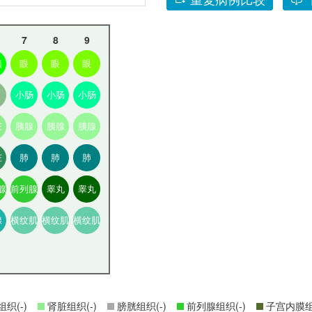
7
8
9
脑
眼
眼
眼
小肠
小肠
小肠
脏
胰腺
胰腺
胰腺
脏
肺
肺
肺
腺
前列腺
睾丸
睾丸
腺
横纹肌
横纹肌
横纹肌
织(-)
肾脏组织(-)
膀胱组织(-)
前列腺组织(-)
子宫内膜组织