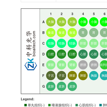
1
2
3
4
5
6
A
大脑
大脑
大脑
小脑
小脑
小
B
食道
食道
食道
胃
胃
胃
C
结肠
结肠
结肠
肝脏
肝脏
肝
D
口腔
口腔
口腔
心脏
心脏
心
E
肾脏
肾脏
肾脏
膀胱
膀胱
前列
F
子宫
子宫
脾脏
脾脏
胸腺
胸
G
皮肤
皮肤
皮肤
Legend:
睾丸组织(-)
唾液腺组织(-)
心肌组织(-)
肺组