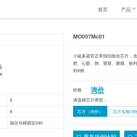
首页
产品
MO057Mc01
小鼠多器官正常组织组合芯片，
腔、心脏、肺、肾脏、膀胱、前列
到3例
询价
价格
请选择芯片类型：
5
9
芯片（询价）
芯片实验(询
福尔马林固定24h
重复病例比较