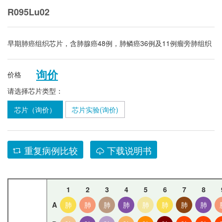
R095Lu02
早期肺癌组织芯片，含肺腺癌48例，肺鳞癌36例及11例瘤旁肺组织
询价
价格
请选择芯片类型：
芯片（询价）
芯片实验(询价)
重复病例比较
下载说明书
1
2
3
4
5
6
7
8
A
肺
肺
肺
肺
肺
肺
肺
肺