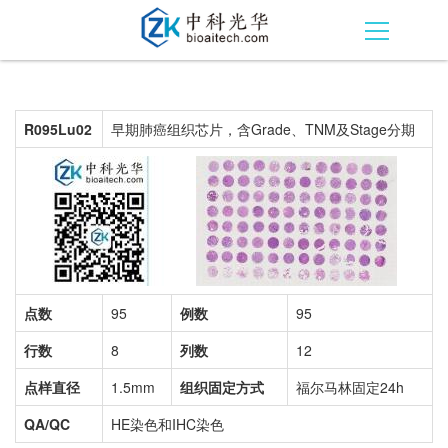
R095Lu02
早期肺癌组织芯片，含Grade、TNM及Stage分期
点数
95
例数
95
行数
8
列数
12
点样直径
1.5mm
组织固定方式
福尔马林固定24h
QA/QC
HE染色和IHC染色